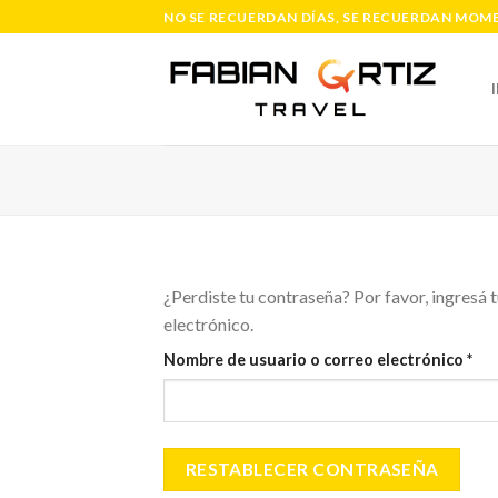
Saltar
NO SE RECUERDAN DÍAS, SE RECUERDAN MOME
al
contenido
¿Perdiste tu contraseña? Por favor, ingresá 
electrónico.
Req
Nombre de usuario o correo electrónico
*
RESTABLECER CONTRASEÑA