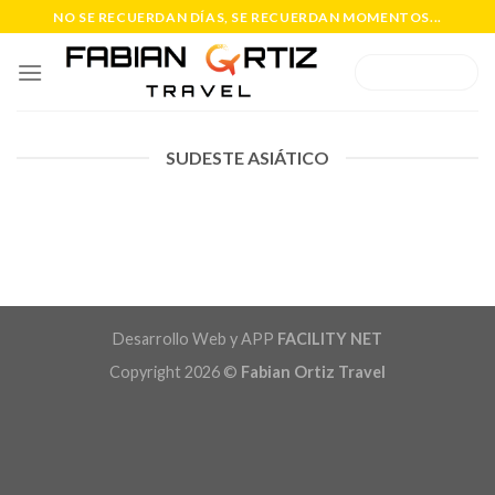
Saltar
NO SE RECUERDAN DÍAS, SE RECUERDAN MOMENTOS...
al
contenido
WHATSAPP
SUDESTE ASIÁTICO
Desarrollo Web y APP
FACILITY NET
Copyright 2026 ©
Fabian Ortiz Travel