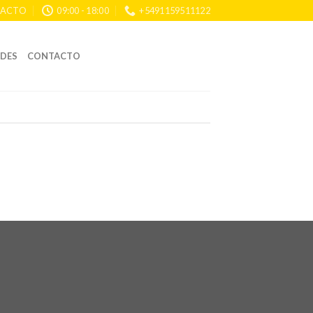
ACTO
09:00 - 18:00
+5491159511122
DES
CONTACTO