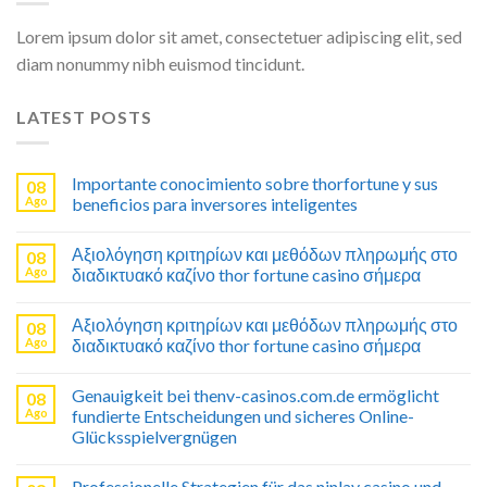
Lorem ipsum dolor sit amet, consectetuer adipiscing elit, sed
diam nonummy nibh euismod tincidunt.
LATEST POSTS
Importante conocimiento sobre thorfortune y sus
08
Ago
beneficios para inversores inteligentes
Αξιολόγηση κριτηρίων και μεθόδων πληρωμής στο
08
Ago
διαδικτυακό καζίνο thor fortune casino σήμερα
Αξιολόγηση κριτηρίων και μεθόδων πληρωμής στο
08
Ago
διαδικτυακό καζίνο thor fortune casino σήμερα
Genauigkeit bei thenv-casinos.com.de ermöglicht
08
Ago
fundierte Entscheidungen und sicheres Online-
Glücksspielvergnügen
Professionelle Strategien für das ninlay casino und