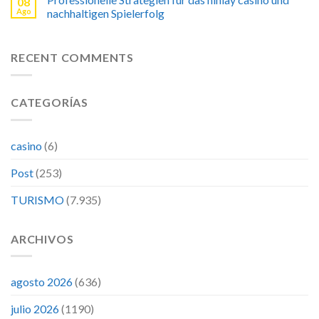
08
Ago
nachhaltigen Spielerfolg
RECENT COMMENTS
CATEGORÍAS
casino
(6)
Post
(253)
TURISMO
(7.935)
ARCHIVOS
agosto 2026
(636)
julio 2026
(1190)