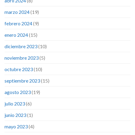
abril 2024
(8)
marzo 2024
(19)
febrero 2024
(9)
enero 2024
(15)
diciembre 2023
(10)
noviembre 2023
(5)
octubre 2023
(10)
septiembre 2023
(15)
agosto 2023
(19)
julio 2023
(6)
junio 2023
(1)
mayo 2023
(4)